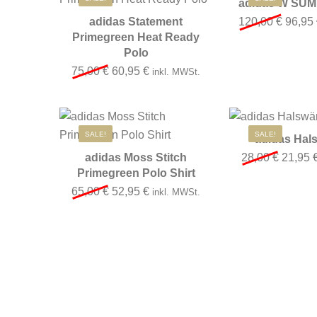
adidas W SU
Ursprü
adidas Statement
120,00
€
96,95
Primegreen Heat Ready
Polo
Ursprünglicher Preis war: 75,00 €
Aktueller Preis ist: 60,95 €.
75,00
€
60,95
€
inkl. MWSt.
Dieses Produkt weist mehre
SALE!
SALE!
adidas Hal
Ursprün
adidas Moss Stitch
28,00
€
21,95
Primegreen Polo Shirt
Ursprünglicher Preis war: 65,00 €
Aktueller Preis ist: 52,95 €.
65,00
€
52,95
€
inkl. MWSt.