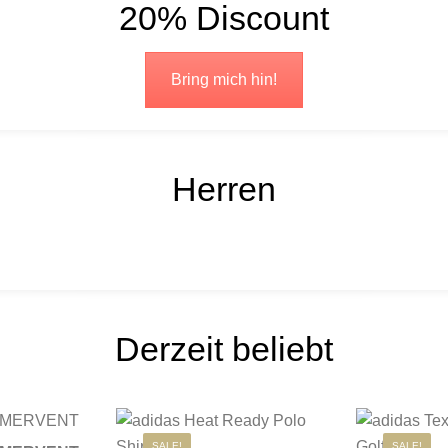
20% Discount
Bring mich hin!
Herren
Derzeit beliebt
re Varianten auf. Die Optionen können auf der Produktseite ge
Dieses Produkt weist mehrere Varianten auf. Die Option
Dieses Produkt weist m
SALE!
SALE!