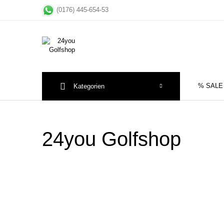
(0176) 445-654-53
% SALE
Kategorien
Sale
Herre
24you Golfshop