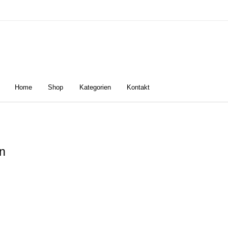
Home
Shop
Kategorien
Kontakt
n
Damen
Golfschuhe
Z
en