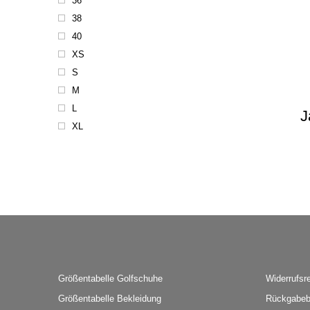
36
38
40
XS
S
M
L
J
XL
Größentabelle Golfschuhe
Widerrufsr
Größentabelle Bekleidung
Rückgabeb