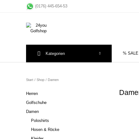
(0176) 445-654-53
% SALE
Kategorien
Sale
Herre
Start
/
Shop
/
Damen
Dam
Herren
Golfschuhe
Damen
Poloshirts
Hosen & Röcke
Kleider