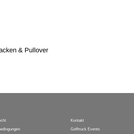
acken & Pullover
echt
Kontakt
edingungen
Golftruck Events