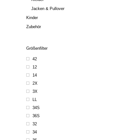
Jacken & Pullover
Kinder
Zubehör
Größenfilter
42
12
14
2X
3X
LL
34S
36S
32
34