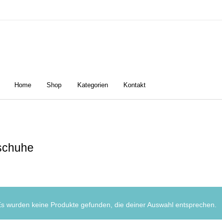
Home
Shop
Kategorien
Kontakt
n
Damen
Golfschuhe
Z
schuhe
s wurden keine Produkte gefunden, die deiner Auswahl entsprechen.