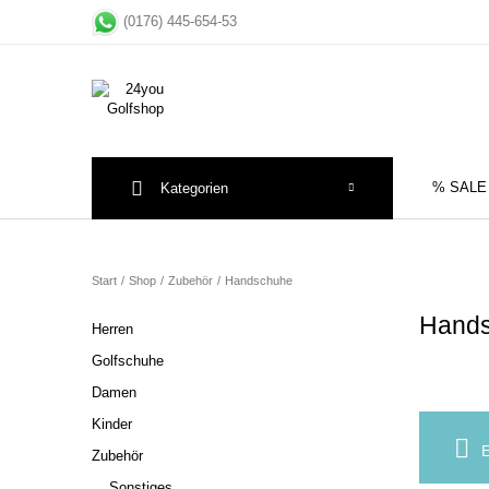
(0176) 445-654-53
% SALE
Kategorien
Sale
Herre
Start
/
Shop
/
Zubehör
/
Handschuhe
Hand
Herren
Golfschuhe
Damen
Kinder
E
Zubehör
Sonstiges