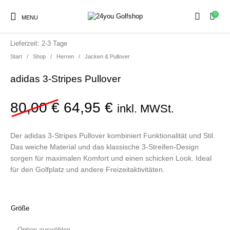
0
MENU
SALE!
zzgl.
Versandkosten
Lieferzeit:
2-3 Tage
Start
/
Shop
/
Herren
/
Jacken & Pullover
adidas 3-Stripes Pullover
Sale
Herren
Damen
Golfschuhe
Ursprünglicher Preis war:
Aktueller Preis ist
80,00
€
64,95
€
inkl. MWSt.
Kinder
Zubehör
Der adidas 3-Stripes Pullover kombiniert Funktionalität und Stil.
Das weiche Material und das klassische 3-Streifen-Design
sorgen für maximalen Komfort und einen schicken Look. Ideal
für den Golfplatz und andere Freizeitaktivitäten.
Größe