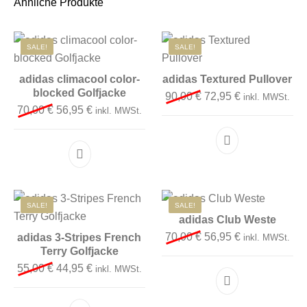
Ähnliche Produkte
SALE!
SALE!
adidas climacool color-
adidas Textured Pullover
blocked Golfjacke
Ursprünglicher Preis 
Aktueller Preis
90,00
€
72,95
€
inkl. MWSt.
Ursprünglicher Preis war: 70,00 €
Aktueller Preis ist: 56,95 €.
70,00
€
56,95
€
inkl. MWSt.
Dieses Produkt 
Dieses Produkt weist mehrere Varianten auf. D
SALE!
SALE!
adidas Club Weste
Ursprünglicher Preis 
Aktueller Preis
70,00
€
56,95
€
adidas 3-Stripes French
inkl. MWSt.
Terry Golfjacke
Ursprünglicher Preis war: 55,00 €
Aktueller Preis ist: 44,95 €.
55,00
€
44,95
€
inkl. MWSt.
Dieses Produkt 