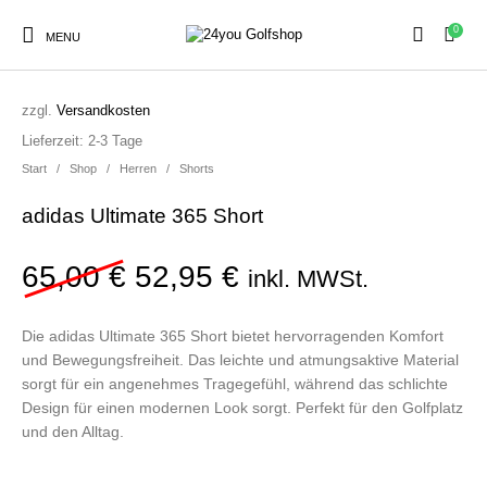
0
MENU
SALE!
zzgl.
Versandkosten
Lieferzeit:
2-3 Tage
Sale
Start
/
Shop
/
Herren
/
Shorts
Herren
Damen
Golfschuhe
adidas Ultimate 365 Short
Kinder
Ursprünglicher Preis war:
Aktueller Preis ist
65,00
€
52,95
€
Zubehör
inkl. MWSt.
Die adidas Ultimate 365 Short bietet hervorragenden Komfort
und Bewegungsfreiheit. Das leichte und atmungsaktive Material
sorgt für ein angenehmes Tragegefühl, während das schlichte
Design für einen modernen Look sorgt. Perfekt für den Golfplatz
und den Alltag.