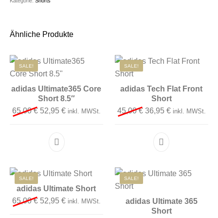
Kategorie:
Shorts
Ähnliche Produkte
SALE!
SALE!
adidas Ultimate365 Core
adidas Tech Flat Front
Short 8.5″
Short
Ursprünglicher Preis war: 65,00 €
Aktueller Preis ist: 52,95 €.
Ursprünglicher Preis 
Aktueller Preis
65,00
€
52,95
€
45,00
€
36,95
€
inkl. MWSt.
inkl. MWSt.
Dieses Produkt weist mehrere Varianten auf. D
Dieses Produkt 
SALE!
SALE!
adidas Ultimate Short
Ursprünglicher Preis war: 65,00 €
Aktueller Preis ist: 52,95 €.
65,00
€
52,95
€
adidas Ultimate 365
inkl. MWSt.
Short