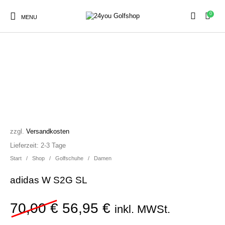
0
MENU
SALE!
Sale
Herren
Damen
Golfschuhe
Kinder
Zubehör
zzgl.
Versandkosten
Lieferzeit:
2-3 Tage
Start
/
Shop
/
Golfschuhe
/
Damen
adidas W S2G SL
Ursprünglicher Preis war:
Aktueller Preis ist
70,00
€
56,95
€
inkl. MWSt.