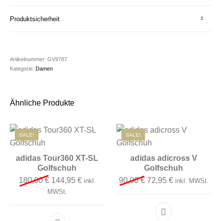
Produktsicherheit
Artikelnummer:
GV9787
Kategorie:
Damen
Ähnliche Produkte
SALE!
SALE!
adidas Tour360 XT-SL
adidas adicross V
Golfschuh
Golfschuh
Ursprünglicher Preis war: 180,00 €
Aktueller Preis ist: 144,95 €.
Ursprünglicher Preis 
Aktueller Preis
180,00
€
144,95
€
90,00
€
72,95
€
inkl.
inkl. MWSt.
MWSt.
Dieses Produkt 