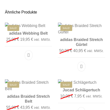
Ähnliche Produkte
SALE!
SALE!
adidas Webbing Belt
Ursprünglicher Preis war: 25,00 €
Aktueller Preis ist: 19,95 €.
25,00
€
19,95
€
adidas Braided Stretch
inkl. MWSt.
Gürtel
Ursprünglicher Preis 
Aktueller Preis
50,00
€
40,95
€
inkl. MWSt.
Dieses Produkt 
SALE!
SALE!
Jucad Schlägertuch
Ursprünglicher Preis
Aktueller Preis
10,00
€
7,95
€
adidas Braided Stretch
inkl. MWSt.
Belt
Ursprünglicher Preis war: 55,00 €
Aktueller Preis ist: 43,95 €.
55,00
€
43,95
€
inkl. MWSt.