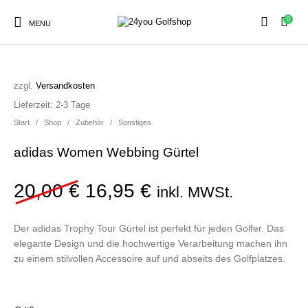
0
MENU
SALE!
zzgl.
Versandkosten
Lieferzeit:
2-3 Tage
Sale
Herren
Damen
Golfschuhe
Start
/
Shop
/
Zubehör
/
Sonstiges
adidas Women Webbing Gürtel
Kinder
Zubehör
Ursprünglicher Preis war:
Aktueller Preis ist
20,00
€
16,95
€
inkl. MWSt.
Der adidas Trophy Tour Gürtel ist perfekt für jeden Golfer. Das
elegante Design und die hochwertige Verarbeitung machen ihn
zu einem stilvollen Accessoire auf und abseits des Golfplatzes.