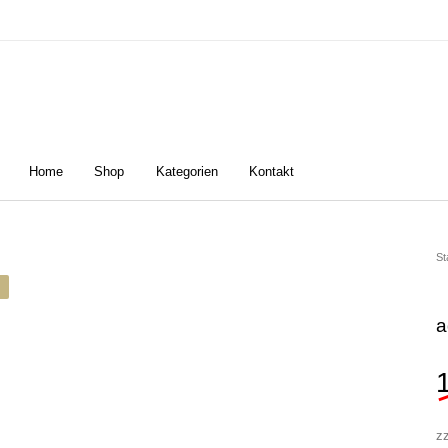
Home
Shop
Kategorien
Kontakt
n
Damen
Golfschuhe
Z
St
a
z