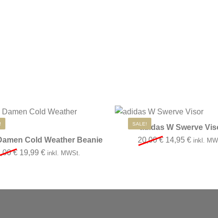
!
SALE!
adidas W Swerve Vis
Ursprünglicher 
Aktuelle
Damen Cold Weather Beanie
20,00
€
14,95
€
inkl. MW
Ursprünglicher Preis war: 25,00 €
Aktueller Preis ist: 19,99 €.
5,00
€
19,99
€
inkl. MWSt.