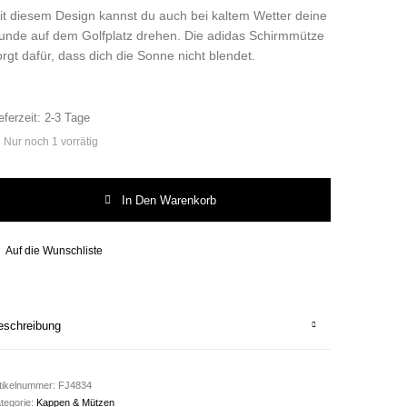
it diesem Design kannst du auch bei kaltem Wetter deine
unde auf dem Golfplatz drehen. Die adidas Schirmmütze
orgt dafür, dass dich die Sonne nicht blendet.
eferzeit:
2-3 Tage
Nur noch 1 vorrätig
idas Comfort Visor Menge
In Den Warenkorb
Auf die Wunschliste
eschreibung
tikelnummer:
FJ4834
tegorie:
Kappen & Mützen