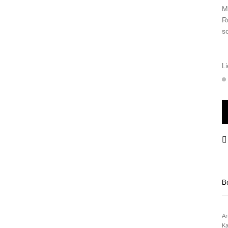
M
R
s
Li
ad
B
Ar
Ka