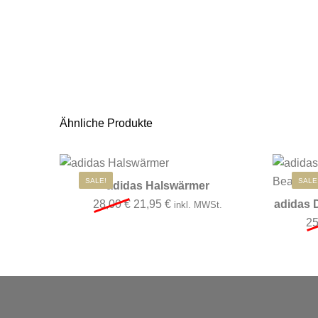
Ähnliche Produkte
SALE!
SALE
adidas Halswärmer
Ursprünglicher Preis war: 28,00 €
Aktueller Preis ist: 21,95 €.
28,00
€
21,95
€
adidas 
inkl. MWSt.
2