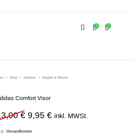
0
0
Kinder
ubehör
art
/
Shop
/
Zubehör
/
Kappen & Mützen
didas Comfort Visor
Ursprünglicher Preis war: 13
Aktueller Preis ist: 9,9
13,00
€
9,95
€
inkl. MWSt.
zgl.
Versandkosten