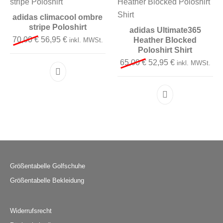
adidas climacool ombre
stripe Poloshirt
adidas Ultimate365
Ursprünglicher Preis war: 70,00 €
Aktueller Preis ist: 56,95 €.
70,00
€
56,95
€
Heather Blocked
inkl. MWSt.
Poloshirt Shirt
Ursprünglicher Preis 
Aktueller Preis
65,00
€
52,95
€
inkl. MWSt.
Dieses Produkt weist mehrere Varianten auf. D
Dieses Produkt 
Größentabelle Golfschuhe
Größentabelle Bekleidung
Widerrufsrecht