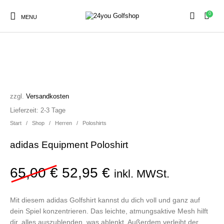
0
MENU
SALE!
Sale
Herren
Damen
Golfschuhe
zzgl.
Versandkosten
Lieferzeit:
2-3 Tage
Kinder
Start
/
Shop
/
Herren
/
Zubehör
Poloshirts
adidas Equipment Poloshirt
Ursprünglicher Preis war:
Aktueller Preis ist
65,00
€
52,95
€
inkl. MWSt.
Mit diesem adidas Golfshirt kannst du dich voll und ganz auf
dein Spiel konzentrieren. Das leichte, atmungsaktive Mesh hilft
dir, alles auszublenden, was ablenkt. Außerdem verleiht der