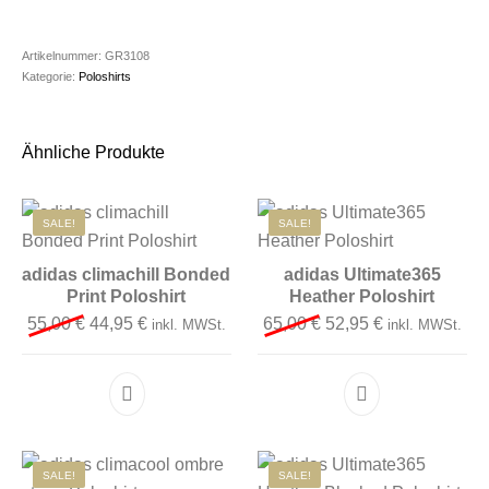
Artikelnummer:
GR3108
Kategorie:
Poloshirts
Ähnliche Produkte
SALE!
SALE!
adidas climachill Bonded
adidas Ultimate365
Print Poloshirt
Heather Poloshirt
Ursprünglicher Preis war: 55,00 €
Aktueller Preis ist: 44,95 €.
Ursprünglicher Preis 
Aktueller Preis
55,00
€
44,95
€
65,00
€
52,95
€
inkl. MWSt.
inkl. MWSt.
Dieses Produkt weist mehrere Varianten auf. D
Dieses Produkt 
SALE!
SALE!