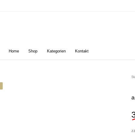
Home
Shop
Kategorien
Kontakt
n
Damen
Golfschuhe
Z
St
a
z