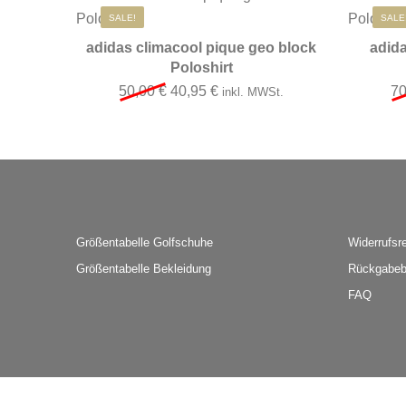
Dieses Produkt wei
SALE!
SALE
adidas climacool pique geo block
adida
Poloshirt
Ursprünglicher Preis war: 50,00 €
Aktueller Preis ist: 40,95 €.
50,00
€
40,95
€
7
inkl. MWSt.
Größentabelle Golfschuhe
Widerrufsr
Größentabelle Bekleidung
Rückgabeb
FAQ