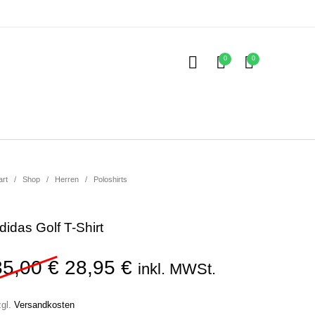
0
0
Kinder
ubehör
art
/
Shop
/
Herren
/
Poloshirts
didas Golf T-Shirt
Ursprünglicher Preis war: 35
Aktueller Preis ist: 2
35,00
€
28,95
€
inkl. MWSt.
zgl.
Versandkosten