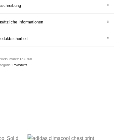
eschreibung
sätzliche Informationen
oduktsicherheit
tikelnummer:
FS6760
tegorie:
Poloshirts