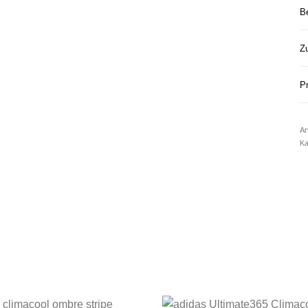
B
Zu
Pr
Ar
Ka