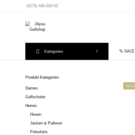
(0176) 445-654-53
% SALE
Kategorien
Sale
Herre
Produkt-Kategorien
SALE!
Damen
Golfschuhe
Herren
Hosen
Jacken & Pullover
Poloshirts