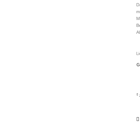
D
m
M
B
Al
Li
G