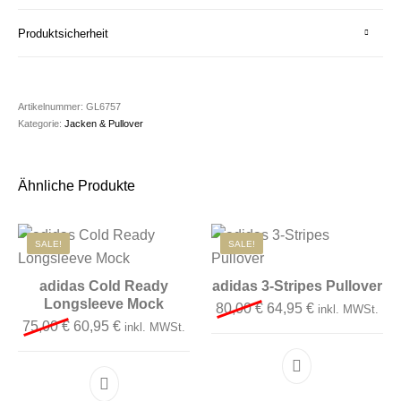
Produktsicherheit
Artikelnummer:
GL6757
Kategorie:
Jacken & Pullover
Ähnliche Produkte
SALE!
SALE!
adidas Cold Ready
adidas 3-Stripes Pullover
Longsleeve Mock
Ursprünglicher Preis 
Aktueller Preis
80,00
€
64,95
€
inkl. MWSt.
Ursprünglicher Preis war: 75,00 €
Aktueller Preis ist: 60,95 €.
75,00
€
60,95
€
inkl. MWSt.
Dieses Produkt 
Dieses Produkt weist mehrere Varianten auf. D