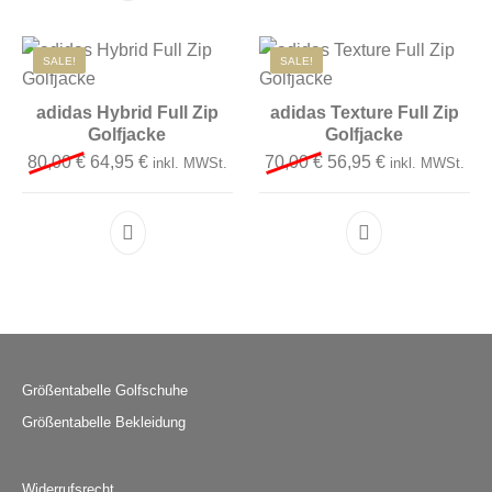
SALE!
SALE!
adidas Hybrid Full Zip
adidas Texture Full Zip
Golfjacke
Golfjacke
Ursprünglicher Preis war: 80,00 €
Aktueller Preis ist: 64,95 €.
Ursprünglicher Preis 
Aktueller Preis
80,00
€
64,95
€
70,00
€
56,95
€
inkl. MWSt.
inkl. MWSt.
Dieses Produkt weist mehrere Varianten auf. D
Dieses Produkt 
Größentabelle Golfschuhe
Größentabelle Bekleidung
Widerrufsrecht