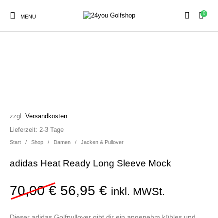
0
MENU
SALE!
Sale
Herren
Damen
Golfschuhe
zzgl.
Versandkosten
Kinder
Zubehör
Lieferzeit:
2-3 Tage
Start
/
Shop
/
Damen
/
Jacken & Pullover
adidas Heat Ready Long Sleeve Mock
Ursprünglicher Preis war:
Aktueller Preis ist
70,00
€
56,95
€
inkl. MWSt.
Dieser adidas Golfpullover gibt dir ein angenehm kühles und