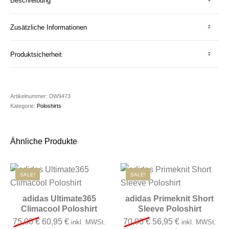
Beschreibung
Zusätzliche Informationen
Produktsicherheit
Artikelnummer:
DW9473
Kategorie:
Poloshirts
Ähnliche Produkte
SALE!
SALE!
adidas Ultimate365
adidas Primeknit Short
Climacool Poloshirt
Sleeve Poloshirt
Ursprünglicher Preis war: 75,00 €
Aktueller Preis ist: 60,95 €.
Ursprünglicher Preis 
Aktueller Preis
75,00
€
60,95
€
70,00
€
56,95
€
inkl. MWSt.
inkl. MWSt.