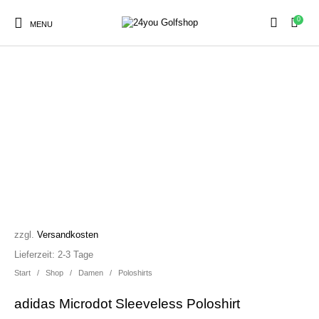
0
MENU
SALE!
Sale
Herren
Damen
Golfschuhe
Kinder
Zubehör
zzgl.
Versandkosten
Lieferzeit:
2-3 Tage
Start
/
Shop
/
Damen
/
Poloshirts
adidas Microdot Sleeveless Poloshirt