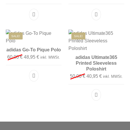
Dieses Produkt weist mehrere Varianten auf. D
Dieses Produkt 
SALE!
SALE!
adidas Go-To Pique Polo
Ursprünglicher Preis war: 60,00 €
Aktueller Preis ist: 48,95 €.
60,00
€
48,95
€
adidas Ultimate365
inkl. MWSt.
Printed Sleeveless
Poloshirt
Ursprünglicher Preis 
Aktueller Preis
50,00
€
40,95
€
inkl. MWSt.
Dieses Produkt weist mehrere Varianten auf. D
Dieses Produkt 