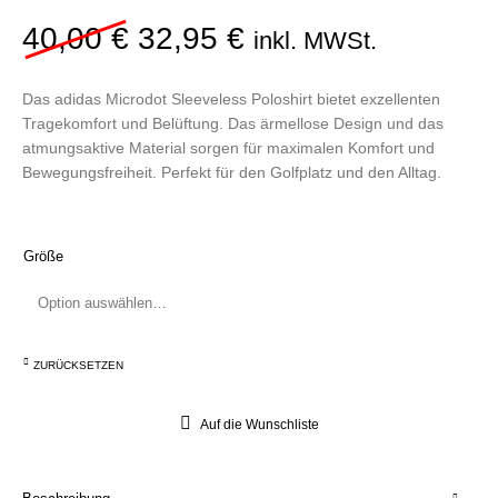
Ursprünglicher Preis war:
Aktueller Preis ist
40,00
€
32,95
€
inkl. MWSt.
Das adidas Microdot Sleeveless Poloshirt bietet exzellenten
Tragekomfort und Belüftung. Das ärmellose Design und das
atmungsaktive Material sorgen für maximalen Komfort und
Bewegungsfreiheit. Perfekt für den Golfplatz und den Alltag.
Größe
ZURÜCKSETZEN
Auf die Wunschliste