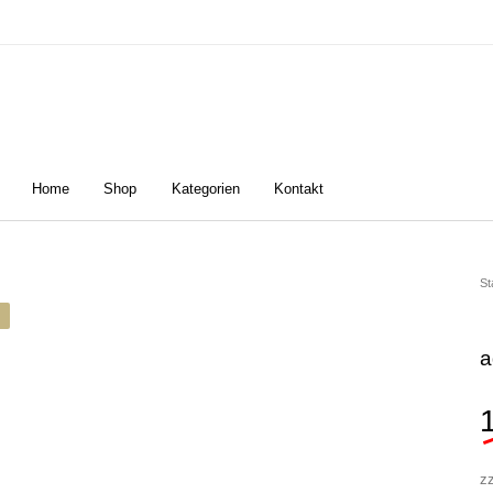
Home
Shop
Kategorien
Kontakt
n
Damen
Golfschuhe
Z
St
a
z