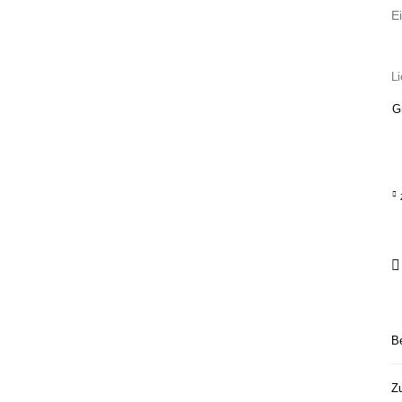
E
Li
G
B
Zu