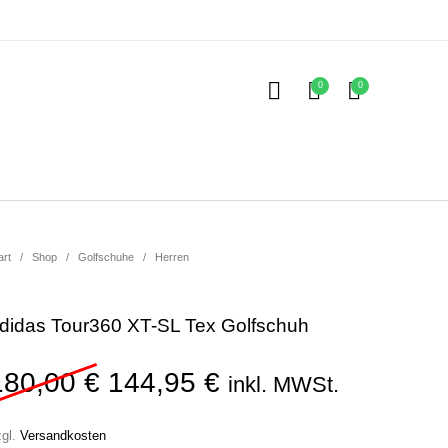
0
0
Kinder
ubehör
art
/
Shop
/
Golfschuhe
/
Herren
didas Tour360 XT-SL Tex Golfschuh
Ursprünglicher Preis war: 
Aktueller Preis ist
180,00
€
144,95
€
inkl. MWSt.
zgl.
Versandkosten