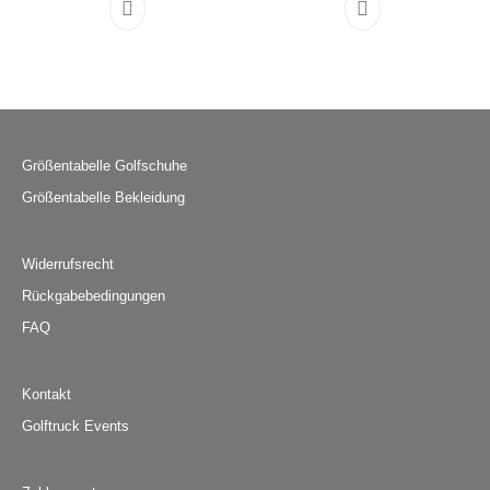
Dieses Produkt weist mehrere Varianten auf. D
Dieses Produkt 
Größentabelle Golfschuhe
Größentabelle Bekleidung
Widerrufsrecht
Rückgabebedingungen
FAQ
Kontakt
Golftruck Events