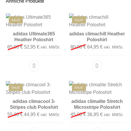
Ähnliche Produkte
SALE!
SALE!
adidas Ultimate365
adidas climachill Heather
Heather Poloshirt
Poloshirt
Ursprünglicher Preis war: 65,00 €
Aktueller Preis ist: 52,95 €.
Ursprünglicher Preis 
Aktueller Preis
65,00
€
52,95
€
80,00
€
64,95
€
inkl. MWSt.
inkl. MWSt.
Dieses Produkt weist mehrere Varianten auf. D
Dieses Produkt 
SALE!
SALE!
adidas climacool 3-
adidas climalite Stretch
Stripes club Poloshirt
Microstripe Poloshirt
Ursprünglicher Preis war: 55,00 €
Aktueller Preis ist: 44,95 €.
Ursprünglicher Preis 
Aktueller Preis
55,00
€
44,95
€
45,00
€
36,95
€
inkl. MWSt.
inkl. MWSt.