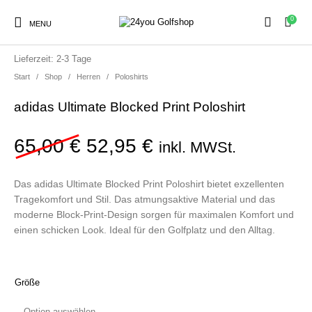
0
MENU
SALE!
zzgl.
Versandkosten
Lieferzeit:
2-3 Tage
Start
/
Shop
/
Herren
/
Poloshirts
adidas Ultimate Blocked Print Poloshirt
Sale
Herren
Damen
Golfschuhe
Ursprünglicher Preis war:
Aktueller Preis ist
65,00
€
52,95
€
inkl. MWSt.
Kinder
Zubehör
Das adidas Ultimate Blocked Print Poloshirt bietet exzellenten
Tragekomfort und Stil. Das atmungsaktive Material und das
moderne Block-Print-Design sorgen für maximalen Komfort und
einen schicken Look. Ideal für den Golfplatz und den Alltag.
Größe