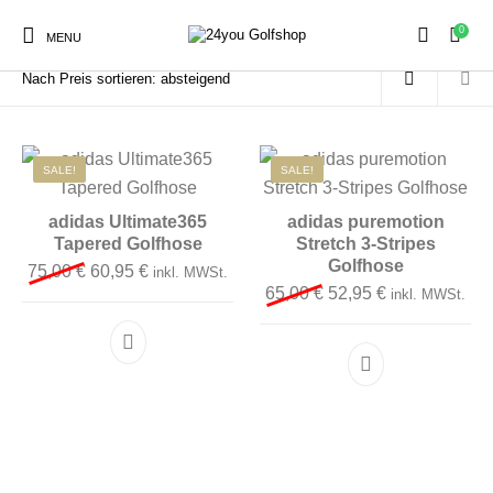
0
Start
/
Produkt Größe
/
W32L30
MENU
Sale
SALE!
SALE!
Herren
Damen
Golfschuhe
adidas Ultimate365
adidas puremotion
Tapered Golfhose
Stretch 3-Stripes
Golfhose
Kinder
Ursprünglicher Preis war: 75,00 €
Aktueller Preis ist: 60,95 €.
75,00
€
60,95
€
inkl. MWSt.
Zubehör
Ursprünglicher Preis 
Aktueller Preis
65,00
€
52,95
€
inkl. MWSt.
Dieses Produkt weist mehrere Varianten auf. D
Dieses Produkt 