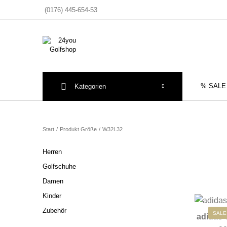
(0176) 445-654-53
% SALE
Kategorien
Sale
Herre
Start
/
Produkt Größe
/
W32L32
Herren
Golfschuhe
Damen
Kinder
Zubehör
SALE
adidas 