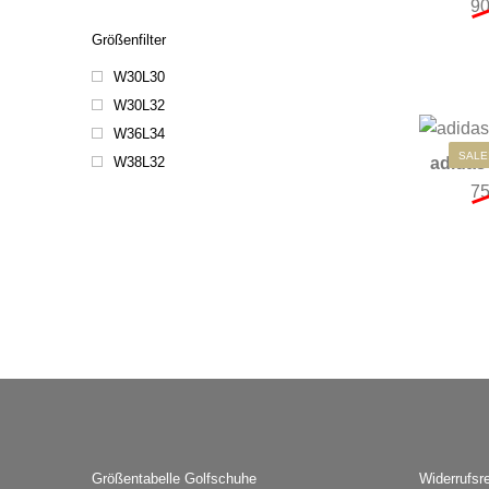
9
Größenfilter
W30L30
W30L32
W36L34
SALE
W38L32
adidas
7
Größentabelle Golfschuhe
Widerrufsr