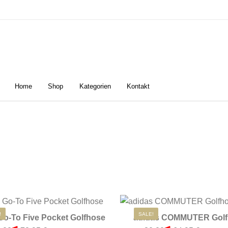
Home
Shop
Kategorien
Kontakt
n
Damen
Golfschuhe
Z
Dieses Produkt weist mehrere Varianten
!
SALE!
Go-To Five Pocket Golfhose
adidas COMMUTER Gol