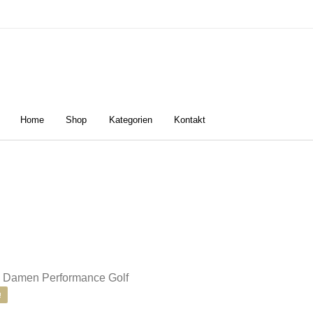
Home
Shop
Kategorien
Kontakt
n
Damen
Golfschuhe
Z
Dieses Produkt weist mehrere Varianten
!