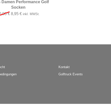
s Damen Performance Golf
Socken
Ursprünglicher Preis war: 10,00 €
Aktueller Preis ist: 8,95 €.
0,00
€
8,95
€
inkl. MWSt.
echt
Kontakt
edingungen
Golftruck Events