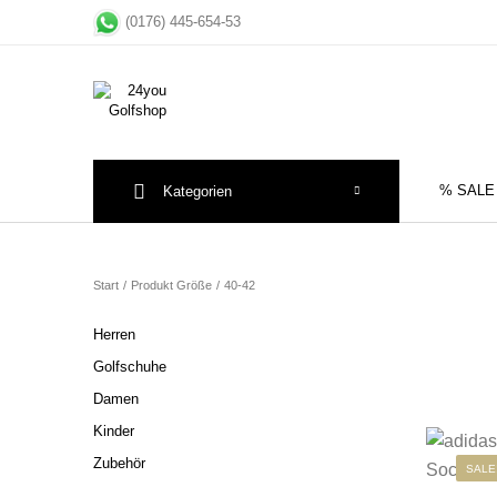
(0176) 445-654-53
% SALE
Kategorien
Sale
Herre
Start
/
Produkt Größe
/
40-42
Herren
Golfschuhe
Damen
Kinder
Zubehör
SALE