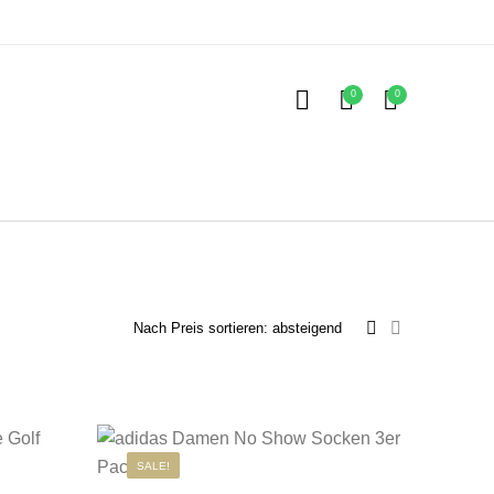
0
0
Kinder
ubehör
SALE!