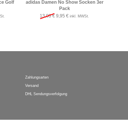
e Golf
adidas Damen No Show Socken 3er
Pack
Preis war: 15,00 €
r Preis ist: 12,95 €.
Ursprünglicher Preis war: 13,00 €
Aktueller Preis ist: 9,95 €.
13,00
€
9,95
€
St.
inkl. MWSt.
Zahlungsarten
Versand
DHL Sendungsverfolgung