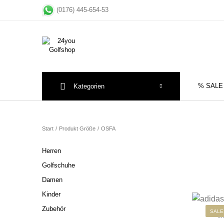
(0176) 445-654-53
% SALE
Kategorien
Sale
Herre
Start
/
Produkt Größe
/
OSFA
Herren
Golfschuhe
Damen
Kinder
Zubehör
SALE
a