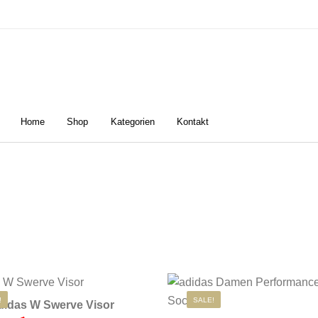
Home
Shop
Kategorien
Kontakt
n
Damen
Golfschuhe
Z
!
SALE!
didas W Swerve Visor