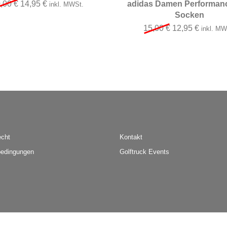
Ursprünglicher Preis war: 20,00 €
Aktueller Preis ist: 14,95 €.
0,00
€
14,95
€
adidas Damen Performanc
inkl. MWSt.
Socken
Ursprünglicher 
Aktuelle
15,00
€
12,95
€
inkl. MW
echt
Kontakt
edingungen
Golftruck Events