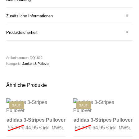
Zusätzliche Informationen
Produktsicherheit
Artikelnummer:
DQ1812
Kategorie:
Jacken & Pullover
Ähnliche Produkte
SALE!
SALE!
adidas 3-Stripes Pullover
adidas 3-Stripes Pullover
Ursprünglicher Preis war: 55,00 €
Aktueller Preis ist: 44,95 €.
Ursprünglicher Preis 
Aktueller Preis
55,00
€
44,95
€
80,00
€
64,95
€
inkl. MWSt.
inkl. MWSt.