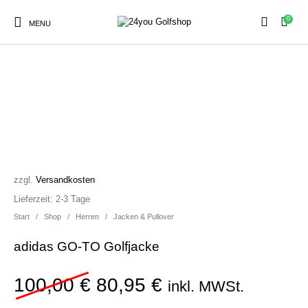
0
MENU
SALE!
Sale
Herren
Damen
Golfschuhe
Kinder
Zubehör
zzgl.
Versandkosten
Lieferzeit:
2-3 Tage
Start
/
Shop
/
Herren
/
Jacken & Pullover
adidas GO-TO Golfjacke
Ursprünglicher Preis war
Aktueller Preis is
100,00
€
80,95
€
inkl. MWSt.