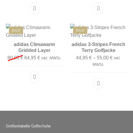
Dieses Produkt weist mehrere Varianten auf. D
Dieses Produkt 
SALE!
SALE!
adidas Climawarm
adidas 3-Stripes French
Gridded Layer
Terry Golfjacke
Ursprünglicher Preis war: 80,00 €
Aktueller Preis ist: 64,95 €.
80,00
€
64,95
€
44,95
€
–
55,00
€
inkl. MWSt.
inkl.
MWSt.
Dieses Produkt weist mehrere Varianten auf. D
Dieses Produkt 
Größentabelle Golfschuhe