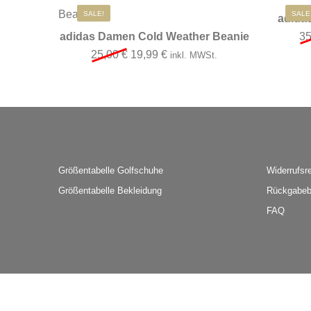
SALE!
SALE
adida
adidas Damen Cold Weather Beanie
3
Ursprünglicher Preis war: 25,00 €
Aktueller Preis ist: 19,99 €.
25,00
€
19,99
€
inkl. MWSt.
Größentabelle Golfschuhe
Widerrufsr
Größentabelle Bekleidung
Rückgabeb
FAQ