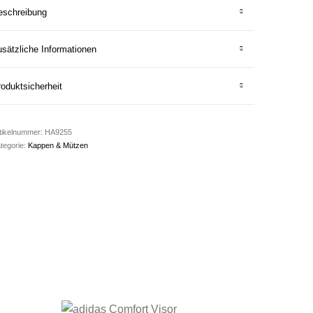
eschreibung
sätzliche Informationen
oduktsicherheit
tikelnummer:
HA9255
tegorie:
Kappen & Mützen