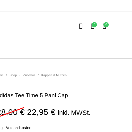
0
0
Kinder
ubehör
art
/
Shop
/
Zubehör
/
Kappen & Mützen
didas Tee Time 5 Panl Cap
Ursprünglicher Preis war: 28
Aktueller Preis ist: 2
28,00
€
22,95
€
inkl. MWSt.
zgl.
Versandkosten