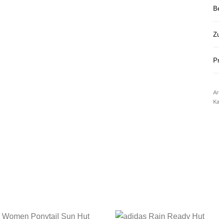
B
Zu
Pr
Ar
Ka