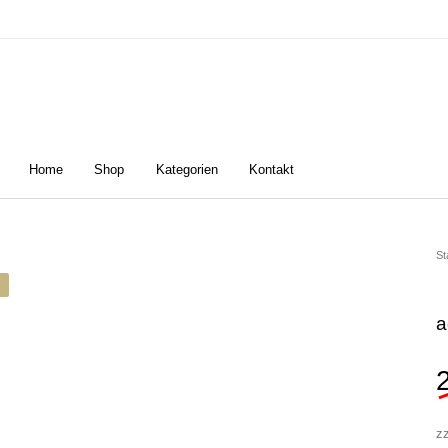
Home
Shop
Kategorien
Kontakt
n
Damen
Golfschuhe
Z
St
a
z