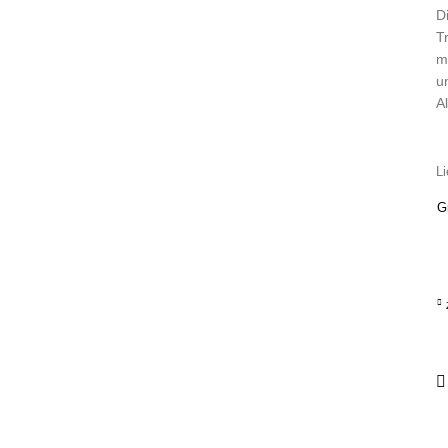
D
T
m
u
Al
Li
G