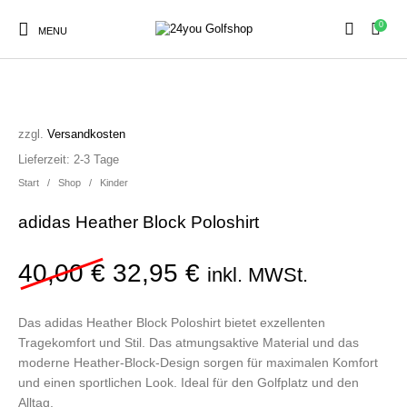
0
MENU
SALE!
zzgl.
Versandkosten
Sale
Herren
Damen
Golfschuhe
Lieferzeit:
2-3 Tage
Start
/
Shop
/
Kinder
adidas Heather Block Poloshirt
Kinder
Zubehör
Ursprünglicher Preis war:
Aktueller Preis ist
40,00
€
32,95
€
inkl. MWSt.
Das adidas Heather Block Poloshirt bietet exzellenten
Tragekomfort und Stil. Das atmungsaktive Material und das
moderne Heather-Block-Design sorgen für maximalen Komfort
und einen sportlichen Look. Ideal für den Golfplatz und den
Alltag.