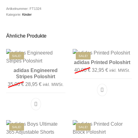
Artikelnummer:
FT1324
Kategorie:
Kinder
Ähnliche Produkte
SALE!
SALE!
adidas Printed Poloshirt
Ursprünglicher Preis 
Aktueller Preis
40,00
€
32,95
€
adidas Engineered
inkl. MWSt.
Stripes Poloshirt
Ursprünglicher Preis war: 35,00 €
Aktueller Preis ist: 28,95 €.
35,00
€
28,95
€
inkl. MWSt.
Dieses Produkt 
Dieses Produkt weist mehrere Varianten auf. D
SALE!
SALE!