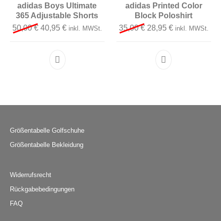
adidas Boys Ultimate
adidas Printed Color
365 Adjustable Shorts
Block Poloshirt
Ursprünglicher Preis war: 50,00 €
Aktueller Preis ist: 40,95 €.
Ursprünglicher Preis 
Aktueller Preis
50,00
€
40,95
€
35,00
€
28,95
€
inkl. MWSt.
inkl. MWSt.
Dieses Produkt weist mehrere Varianten auf. D
Dieses Produkt 
Größentabelle Golfschuhe
Größentabelle Bekleidung
Widerrufsrecht
Rückgabebedingungen
FAQ