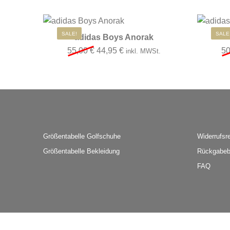
Dieses Produkt wei
SALE!
SALE
adidas Boys Anorak
Ursprünglicher Preis war: 55,00 €
Aktueller Preis ist: 44,95 €.
55,00
€
44,95
€
5
inkl. MWSt.
Größentabelle Golfschuhe
Widerrufsr
Größentabelle Bekleidung
Rückgabeb
FAQ