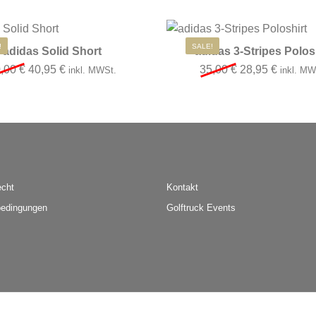
st mehrere Varianten auf. Die Optionen können auf der Produkt
Dieses Produkt weist mehrere Varianten
!
SALE!
adidas Solid Short
adidas 3-Stripes Polos
Ursprünglicher Preis war: 50,00 €
Aktueller Preis ist: 40,95 €.
Ursprünglicher 
Aktuelle
0,00
€
40,95
€
35,00
€
28,95
€
inkl. MWSt.
inkl. MW
echt
Kontakt
edingungen
Golftruck Events