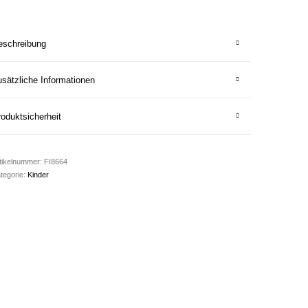
eschreibung
sätzliche Informationen
oduktsicherheit
tikelnummer:
FI8664
tegorie:
Kinder