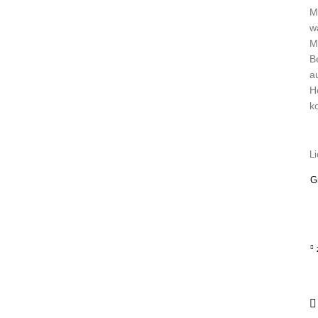
M
w
M
B
a
H
k
Li
G