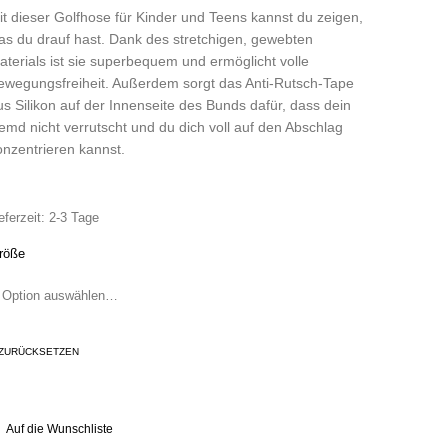
it dieser Golfhose für Kinder und Teens kannst du zeigen,
as du drauf hast. Dank des stretchigen, gewebten
aterials ist sie superbequem und ermöglicht volle
ewegungsfreiheit. Außerdem sorgt das Anti-Rutsch-Tape
us Silikon auf der Innenseite des Bunds dafür, dass dein
emd nicht verrutscht und du dich voll auf den Abschlag
onzentrieren kannst.
eferzeit:
2-3 Tage
röße
ZURÜCKSETZEN
Auf die Wunschliste