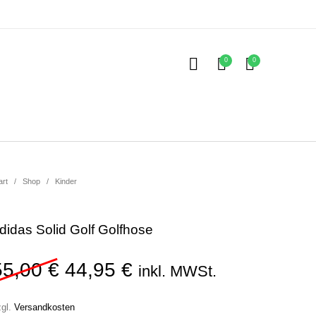
0
0
Kinder
ubehör
art
/
Shop
/
Kinder
didas Solid Golf Golfhose
Ursprünglicher Preis war: 55
Aktueller Preis ist: 4
55,00
€
44,95
€
inkl. MWSt.
zgl.
Versandkosten