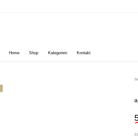
Home
Shop
Kategorien
Kontakt
n
Damen
Golfschuhe
Z
St
a
z