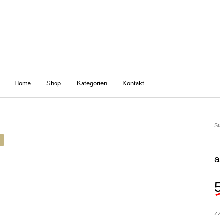
Home
Shop
Kategorien
Kontakt
n
Damen
Golfschuhe
Z
St
a
z