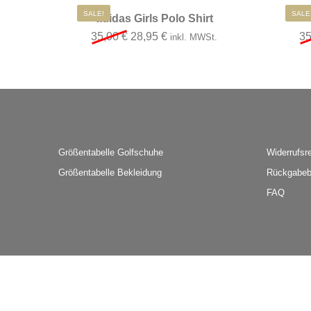
Dieses Produkt wei
SALE!
SALE
adidas Girls Polo Shirt
Ursprünglicher Preis war: 35,00 €
Aktueller Preis ist: 28,95 €.
35,00
€
28,95
€
3
inkl. MWSt.
Größentabelle Golfschuhe
Widerrufsr
Größentabelle Bekleidung
Rückgabeb
FAQ