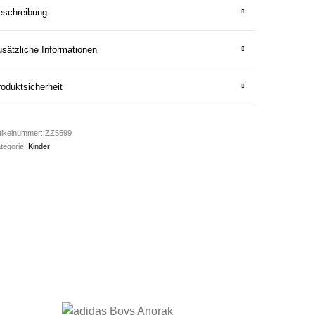
eschreibung
sätzliche Informationen
oduktsicherheit
tikelnummer:
ZZ5599
tegorie:
Kinder