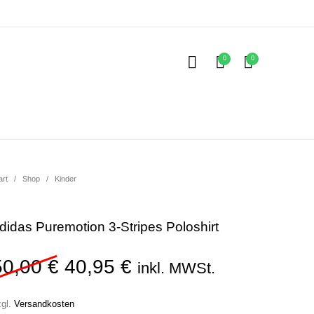
0
0
Kinder
ubehör
art
/
Shop
/
Kinder
didas Puremotion 3-Stripes Poloshirt
Ursprünglicher Preis war: 50
Aktueller Preis ist: 4
50,00
€
40,95
€
inkl. MWSt.
zgl.
Versandkosten