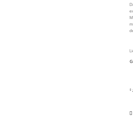
D
e
M
m
d
Li
G