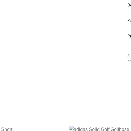
B
Zu
Pr
Ar
Ka