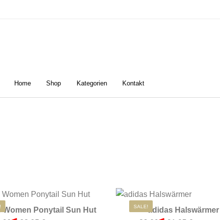
Home
Shop
Kategorien
Kontakt
n
Damen
Golfschuhe
Z
Dieses Produkt weist mehrere Varianten
!
SALE!
s Women Ponytail Sun Hut
adidas Halswärmer