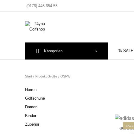
(0176) 445-654-53
% SALE
Kategorien
Sale
Herre
Start
/
Produkt Größe
/
OSFW
Herren
Golfschuhe
Damen
Kinder
Zubehör
SALE
adida