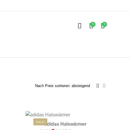
0
0
Kinder
ubehör
 auf. Die Optionen können auf der Produktseite gewählt werden
SALE!
adidas Halswärmer