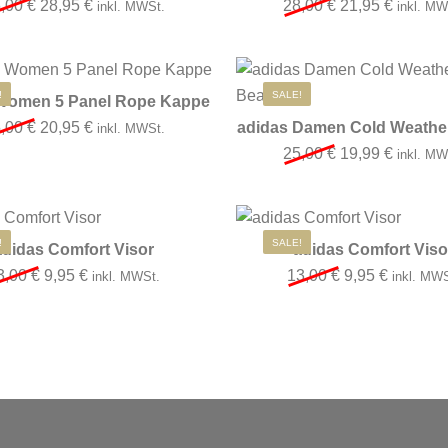
Ursprünglicher Preis war: 35,00 €
Aktueller Preis ist: 28,95 €.
Ursprünglicher 
Aktuelle
5,00
€
28,95
€
28,00
€
21,95
€
inkl. MWSt.
inkl. MW
Dieses Produkt weist mehrere Varianten
!
SALE!
Women 5 Panel Rope Kappe
Ursprünglicher Preis war: 25,00 €
Aktueller Preis ist: 20,95 €.
5,00
€
20,95
€
adidas Damen Cold Weathe
inkl. MWSt.
Ursprünglicher 
Aktuelle
25,00
€
19,99
€
inkl. MW
!
SALE!
adidas Comfort Visor
adidas Comfort Viso
Ursprünglicher Preis war: 13,00 €
Aktueller Preis ist: 9,95 €.
Ursprünglicher
Aktueller
3,00
€
9,95
€
13,00
€
9,95
€
inkl. MWSt.
inkl. MW